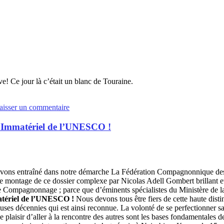
e! Ce jour là c’était un blanc de Touraine.
aisser un commentaire
l Immatériel de l’UNESCO !
s avons entraîné dans notre démarche La Fédération Compagnonnique d
e montage de ce dossier complexe par Nicolas Adell Gombert brillant 
 le Compagnonnage ; parce que d’éminents spécialistes du Ministère de 
atériel de l’UNESCO !
Nous devons tous être fiers de cette haute disti
es décennies qui est ainsi reconnue. La volonté de se perfectionner san
 le plaisir d’aller à la rencontre des autres sont les bases fondamental