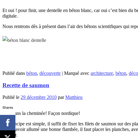
Et oui ! pour finir, une dentelle en béton blanc, car oui c’est bien du
digitale.
Nous rentrons dès à présent dans l’air des bétons scientifiques qui rep
Publié dans
béton
,
découverte
|
Marqué avec
architecture
,
béton
,
déco
Recette de saumon
Publié le
29 décembre 2010
par
Matthieu
1
Shares
Cuit dans la cheminée! Façon nordique!
Le principe est simple, il suffit de fixer les filets de saumon sur des pl
Après avoir allumé une bonne flambée, il faut placer les planches, ave
la chair.