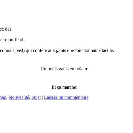
vec des
ter mon IPad.
connais pas!) qui confère aux gants une fonctionnalité tactile.
Embouts gants en polaire
Et ça marche!
ipad
,
Nouveauté
,
objet
|
Laisser un commentaire