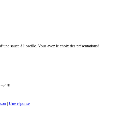
’une sauce à l’oseille. Vous avez le choix des présentations!
 mal!!!
ison
|
Une
réponse