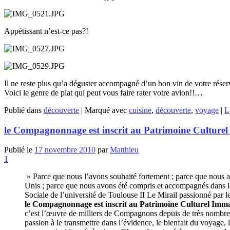
Appétissant n’est-ce pas?!
Il ne reste plus qu’a déguster accompagné d’un bon vin de votre réserv
Voici le genre de plat qui peut vous faire rater votre avion!!…
Publié dans
découverte
|
Marqué avec
cuisine
,
découverte
,
voyage
|
L
le Compagnonnage est inscrit au Patrimoine Culture
Publié le
17 novembre 2010
par
Matthieu
1
» Parce que nous l’avons souhaité fortement ; parce que nou
Unis ; parce que nous avons été compris et accompagnés dans l
Sociale de l’université de Toulouse II Le Mirail passionné par
le Compagnonnage est inscrit au Patrimoine Culturel Imm
c’est l’œuvre de milliers de Compagnons depuis de très nombreus
passion à le transmettre dans l’évidence, le bienfait du voyage,