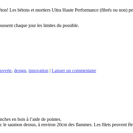
 béton! Les bétons et mortiers Ultra Haute Performance (fibrés ou non) p
oussent chaque jour les limites du possible.
uverte
,
design
,
innovation
|
Laisser un commentaire
anches en bois à l’aide de pointes.
c le saumon dessus, à environ 20cm des flammes. Les filets peuvent être 