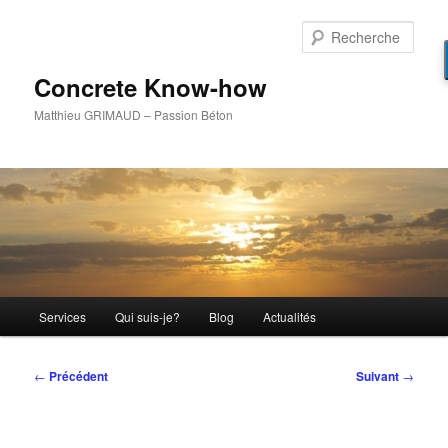
Aller
au
Rech
contenu
principal
Concrete Know-how
Matthieu GRIMAUD – Passion Béton
Menu
Services
Qui suis-je?
Blog
Actualités
principal
Navigation
←
Précédent
Suivant
→
des
articles