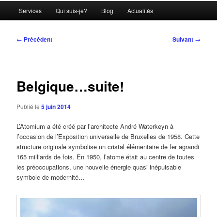
Menu
Services
Qui suis-je?
Blog
Actualités
principal
Navigation
←
Précédent
Suivant
→
des
articles
Belgique…suite!
Publié le
5 juin 2014
L’Atomium a été créé par l’architecte André Waterkeyn à
l’occasion de l’Exposition universelle de Bruxelles de 1958. Cette
structure originale symbolise un cristal élémentaire de fer agrandi
165 milliards de fois. En 1950, l’atome était au centre de toutes
les préoccupations, une nouvelle énergie quasi inépuisable
symbole de modernité…