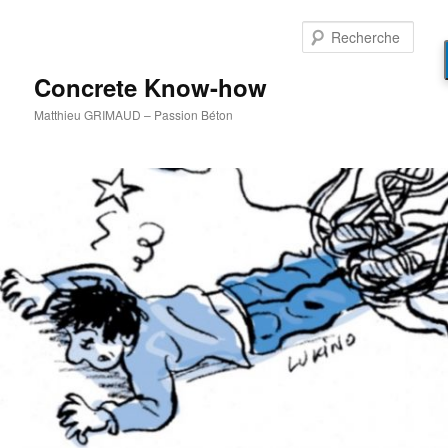
Aller
au
Rech
contenu
principal
Concrete Know-how
Matthieu GRIMAUD – Passion Béton