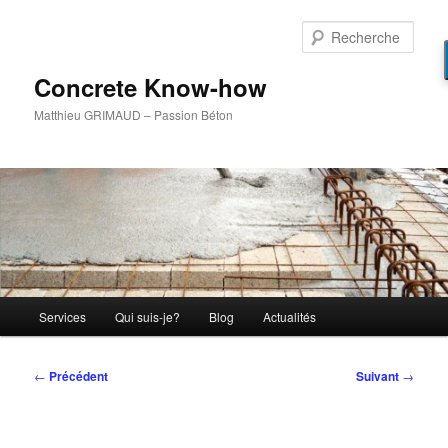
Aller
au
Rech
contenu
principal
Concrete Know-how
Matthieu GRIMAUD – Passion Béton
Menu
Services
Qui suis-je?
Blog
Actualités
principal
Navigation
←
Précédent
Suivant
→
des
articles