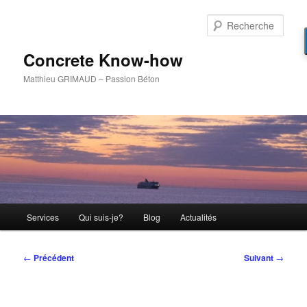
Aller
au
Rech
contenu
principal
Concrete Know-how
Matthieu GRIMAUD – Passion Béton
Menu
Services
Qui suis-je?
Blog
Actualités
principal
Navigation
←
Précédent
Suivant
→
des
articles