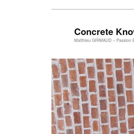
Aller
au
contenu
Concrete Kn
principal
Matthieu GRIMAUD – Passion 