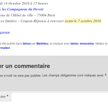
di 14 Octobre 2010 à 17 heures
ez
les Compagnons du Devoir
 rue de l’Hôtel de ville – 75004 Paris
ces limitées – Coupon-Réponse à renvoyer
avant le 7 octobre 2010
éponse
a été publié dans
béton
par
Matthieu
, et marqué avec
béton
,
innovation
. Mettez-le
rmalien
.
er un commentaire
*
se e-mail ne sera pas publiée.
Les champs obligatoires sont indiqués avec
*
aire