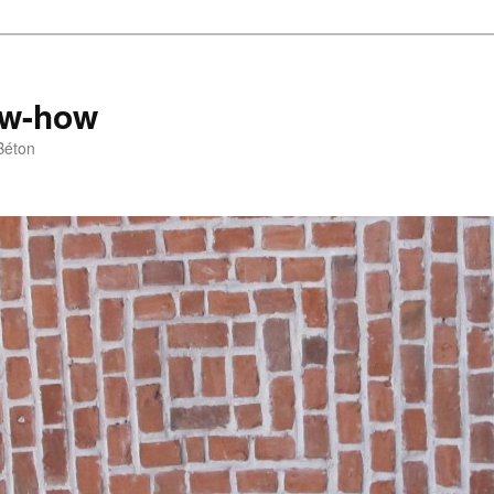
ow-how
Béton