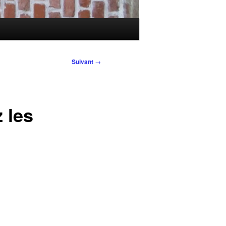
Suivant
→
 les