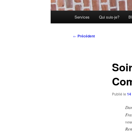
Menu
Services
Qui suis-je?
B
principal
Navigation
←
Précédent
des
articles
Soi
Com
Publié le
14
Dan
Fra
vou
Ren