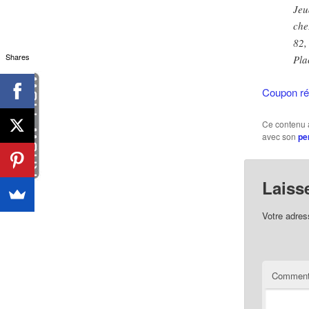
Jeu
ch
82,
Shares
Pla
Coupon r
Ce contenu 
avec son
pe
Laiss
Votre adres
Comment