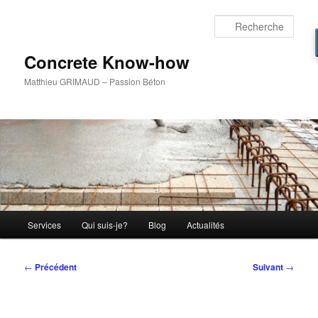
Aller
au
Rech
contenu
principal
Concrete Know-how
Matthieu GRIMAUD – Passion Béton
Menu
Services
Qui suis-je?
Blog
Actualités
principal
Navigation
←
Précédent
Suivant
→
des
articles