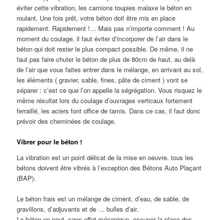
éviter cette vibration, les camions toupies malaxe le béton en
roulant. Une fois prêt, votre béton doit être mis en place
rapidement. Rapidement !… Mais pas n’importe comment ! Au
moment du coulage, il faut éviter d’incorporer de l’air dans le
béton qui doit rester le plus compact possible. De même, il ne
faut pas faire chuter le béton de plus de 80cm de haut, au delà
de l’air que vous faites entrer dans le mélange, en arrivant au sol,
les éléments ( gravier, sable, fines, pâte de ciment ) vont se
séparer : c’est ce que l’on appelle la ségrégation. Vous risquez le
même résultat lors du coulage d’ouvrages verticaux fortement
ferraillé, les aciers font office de tamis. Dans ce cas, il faut donc
prévoir des cheminées de coulage.
Vibrer pour le béton !
La vibration est un point délicat de la mise en oeuvre. tous les
bétons doivent être vibrés à l’exception des Bétons Auto Plaçant
(BAP).
Le béton frais est un mélange de ciment, d’eau, de sable, de
gravillons, d’adjuvants et de … bulles d’air.
Le béton ne peut, sans effet mécanique, occuper la place des