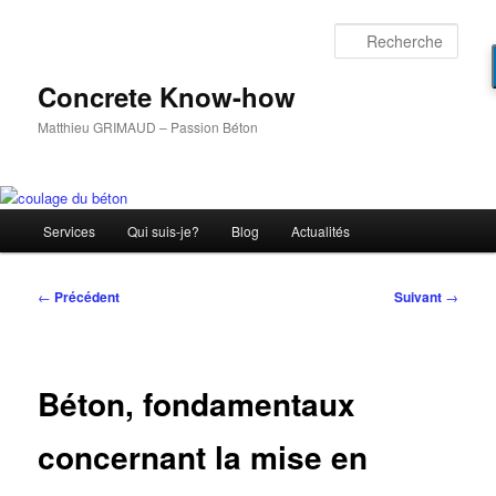
Aller
au
Rech
contenu
principal
Concrete Know-how
Matthieu GRIMAUD – Passion Béton
Menu
Services
Qui suis-je?
Blog
Actualités
principal
Navigation
←
Précédent
Suivant
→
des
articles
Béton, fondamentaux
concernant la mise en