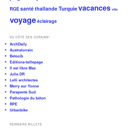
vacances
Turquie
santé
thaïlande
RGE
ville
voyage
éclairage
DU CÔTÉ DES COPAINS!
ArchDaily
Australorrain
Betocib
Editions-taillepage
Il est libre Max
Julie.DR
Lelli architectes
Merry sur Yonne
Parapente Sud
Pathologie du béton
RPE
Urbanbike
DERNIERS BILLETS