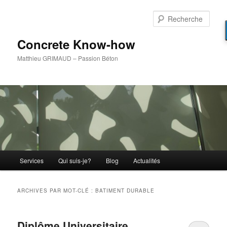
Aller
Aller
au
au
Rech
contenu
contenu
principal
secondaire
Concrete Know-how
Matthieu GRIMAUD – Passion Béton
Menu
Services
Qui suis-je?
Blog
Actualités
principal
ARCHIVES PAR MOT-CLÉ :
BATIMENT DURABLE
Diplôme Universitaire