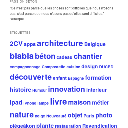
PASSION BÉTON
"Ce n'est pas parce que les choses sont difficiles que nous n'osons
pas, c'est parce que nous n'osons pas qu'elles sont difficiles."
Sénèque
ÉTIQUETTES
architecture
2CV
apps
Belgique
blabla
béton
chantier
cadeau
design
compagnonnage
Compostelle
cuisine
DUCBD
découverte
formation
enfant
Espagne
innovation
histoire
interieur
Humour
livre
maison
ipad
métier
iPhone
lampe
nature
objet
photo
Paris
neige
Nouveauté
plante
piégeàkon
Revendication
restauration