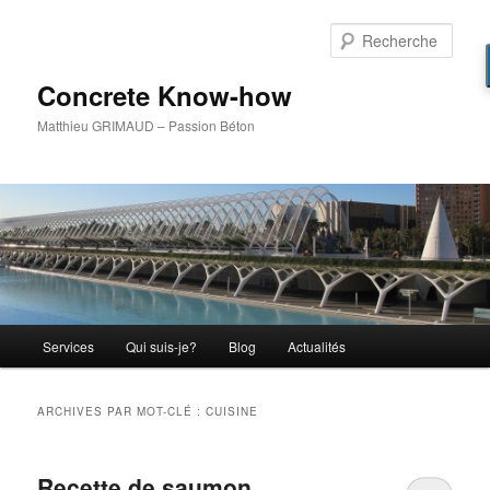
Aller
Aller
au
au
Rech
contenu
contenu
principal
secondaire
Concrete Know-how
Matthieu GRIMAUD – Passion Béton
Menu
Services
Qui suis-je?
Blog
Actualités
principal
ARCHIVES PAR MOT-CLÉ :
CUISINE
Recette de saumon