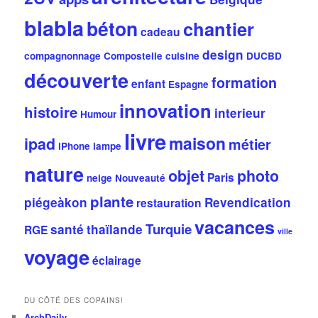
blabla
béton
chantier
cadeau
design
compagnonnage
Compostelle
cuisine
DUCBD
découverte
formation
enfant
Espagne
innovation
histoire
interieur
Humour
livre
maison
ipad
métier
iPhone
lampe
nature
objet
photo
Paris
neige
Nouveauté
plante
piégeàkon
Revendication
restauration
vacances
Turquie
santé
thaïlande
RGE
ville
voyage
éclairage
DU CÔTÉ DES COPAINS!
ArchDaily