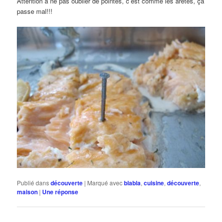
Attention à ne pas oublier de pointes, c’est comme les arêtes, ça
passe mal!!!
Publié dans
découverte
|
Marqué avec
blabla
,
cuisine
,
découverte
,
maison
|
Une
réponse