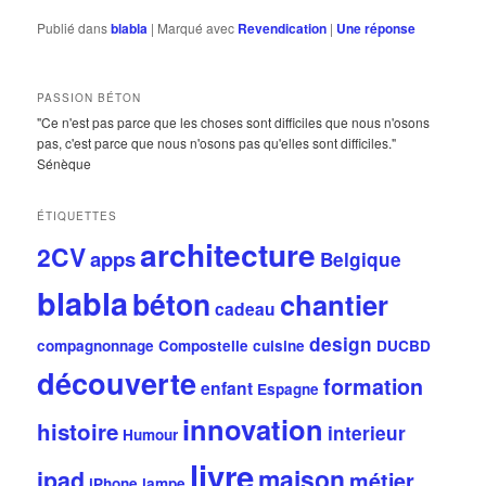
Publié dans
blabla
|
Marqué avec
Revendication
|
Une
réponse
PASSION BÉTON
"Ce n'est pas parce que les choses sont difficiles que nous n'osons
pas, c'est parce que nous n'osons pas qu'elles sont difficiles."
Sénèque
ÉTIQUETTES
architecture
2CV
apps
Belgique
blabla
béton
chantier
cadeau
design
compagnonnage
Compostelle
cuisine
DUCBD
découverte
formation
enfant
Espagne
innovation
histoire
interieur
Humour
livre
maison
ipad
métier
iPhone
lampe