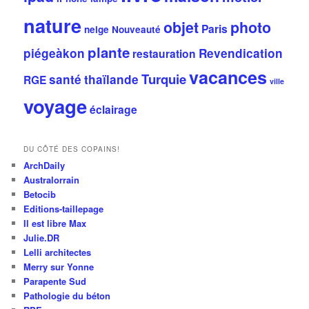
nature
objet
photo
Paris
neige
Nouveauté
plante
piégeàkon
Revendication
restauration
vacances
Turquie
santé
thaïlande
RGE
ville
voyage
éclairage
DU CÔTÉ DES COPAINS!
ArchDaily
Australorrain
Betocib
Editions-taillepage
Il est libre Max
Julie.DR
Lelli architectes
Merry sur Yonne
Parapente Sud
Pathologie du béton