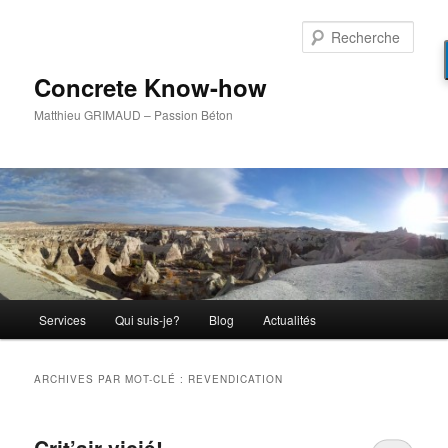
Aller
Aller
au
au
Rech
contenu
contenu
principal
secondaire
Concrete Know-how
Matthieu GRIMAUD – Passion Béton
Menu
Services
Qui suis-je?
Blog
Actualités
principal
ARCHIVES PAR MOT-CLÉ :
REVENDICATION
Crit’air vicié!