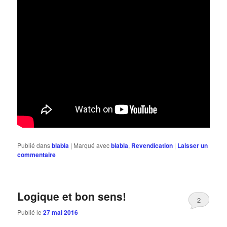
Publié dans
blabla
|
Marqué avec
blabla
,
Revendication
|
Laisser un
commentaire
Logique et bon sens!
2
Publié le
27 mai 2016