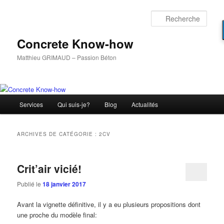
Aller
Aller
au
au
Rech
contenu
contenu
principal
secondaire
Concrete Know-how
Matthieu GRIMAUD – Passion Béton
Menu
Services
Qui suis-je?
Blog
Actualités
principal
ARCHIVES DE CATÉGORIE :
2CV
Crit’air vicié!
Publié le
18 janvier 2017
Avant la vignette définitive, il y a eu plusieurs propositions dont
une proche du modèle final: