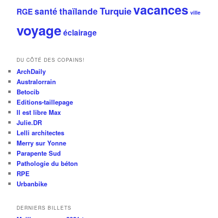
vacances
Turquie
santé
thaïlande
RGE
ville
voyage
éclairage
DU CÔTÉ DES COPAINS!
ArchDaily
Australorrain
Betocib
Editions-taillepage
Il est libre Max
Julie.DR
Lelli architectes
Merry sur Yonne
Parapente Sud
Pathologie du béton
RPE
Urbanbike
DERNIERS BILLETS