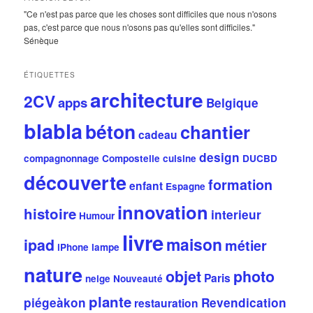
"Ce n'est pas parce que les choses sont difficiles que nous n'osons
pas, c'est parce que nous n'osons pas qu'elles sont difficiles."
Sénèque
ÉTIQUETTES
architecture
2CV
apps
Belgique
blabla
béton
chantier
cadeau
design
compagnonnage
Compostelle
cuisine
DUCBD
découverte
formation
enfant
Espagne
innovation
histoire
interieur
Humour
livre
maison
ipad
métier
iPhone
lampe
nature
objet
photo
Paris
neige
Nouveauté
plante
piégeàkon
Revendication
restauration